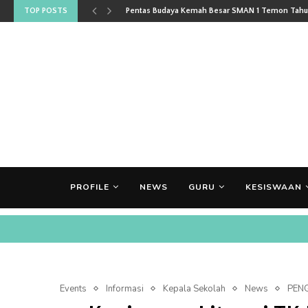
TOP POSTS
Pentas Budaya Kemah Besar SMAN 1 Temon Tahun
PROFILE
NEWS
GURU
KESISWAAN
Events
Informasi
Kepala Sekolah
News
PEN