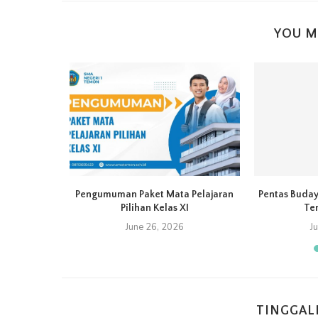
YOU M
 di Bumi
Pengumuman Paket Mata Pelajaran
Pentas Buda
unung...
Pilihan Kelas XI
Te
6
June 26, 2026
J
TINGGAL